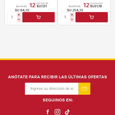
descartables 200 ml 50
12
12
CUOTAS DE
CUOTAS DE
unidades
$U7,01
$U21,18
$U 99,00
$U 299,00
$U 84,15
$U 254,15
i
i
h
h
ANÓTATE PARA RECIBIR LAS ÚLTIMAS OFERTAS
SEGUINOS EN: