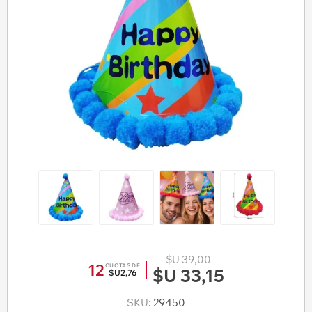
$U 39,00
12
CUOTAS DE
$U 33,15
$U2,76
SKU:
29450