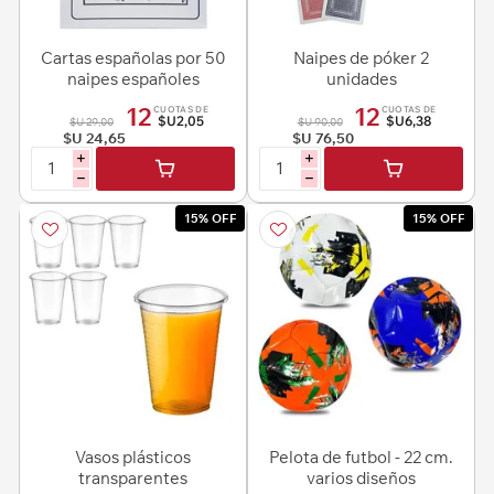
Cartas españolas por 50
Naipes de póker 2
naipes españoles
unidades
12
12
CUOTAS DE
CUOTAS DE
$U2,05
$U6,38
$U 29,00
$U 90,00
$U 24,65
$U 76,50
i
i
h
h
15% OFF
15% OFF
Vasos plásticos
Pelota de futbol - 22 cm.
transparentes
varios diseños