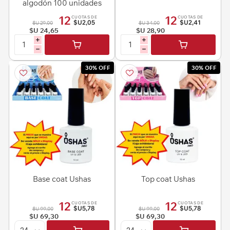
algodón 100 unidades
12
12
CUOTAS DE
CUOTAS DE
$U2,05
$U2,41
$U 29,00
$U 34,00
$U 24,65
$U 28,90
i
i
h
h
30% OFF
30% OFF
Base coat Ushas
Top coat Ushas
12
12
CUOTAS DE
CUOTAS DE
$U5,78
$U5,78
$U 99,00
$U 99,00
$U 69,30
$U 69,30