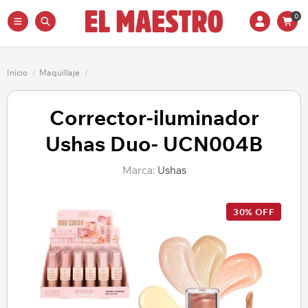
0
Inicio
/
Maquillaje
/
Corrector-iluminador
Ushas Duo- UCN004B
Marca:
Ushas
30% OFF