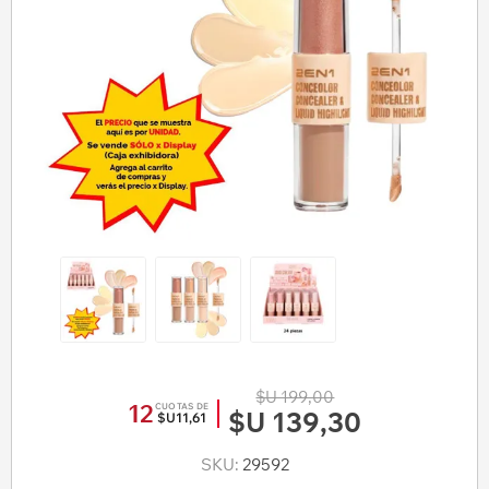
$U 199,00
12
CUOTAS DE
$U 139,30
$U11,61
SKU:
29592