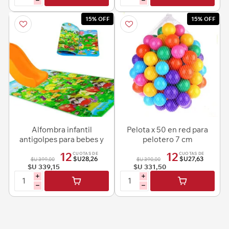
h
h
15% OFF
15% OFF
Alfombra infantil
Pelota x 50 en red para
antigolpes para bebes y
pelotero 7 cm
niños doble diseño
12
12
CUOTAS DE
CUOTAS DE
$U28,26
$U27,63
$U 399,00
$U 390,00
$U 339,15
$U 331,50
i
i
h
h