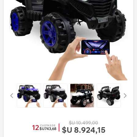
$U 10.499,00
12
CUOTAS DE
$U 8.924,15
$U743,68