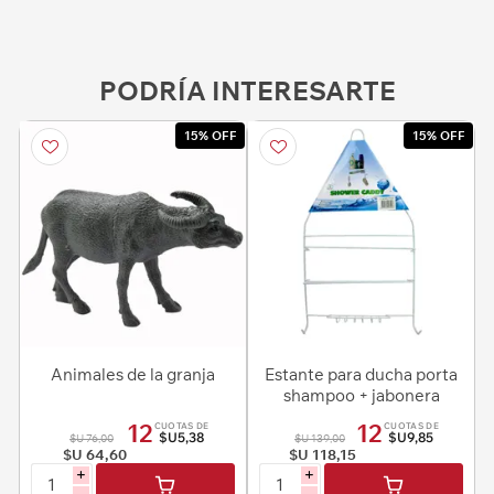
PODRÍA INTERESARTE
15% OFF
15% OFF
Animales de la granja
Estante para ducha porta
shampoo + jabonera
12
12
CUOTAS DE
CUOTAS DE
$U5,38
$U9,85
$U 76,00
$U 139,00
$U 64,60
$U 118,15
i
i