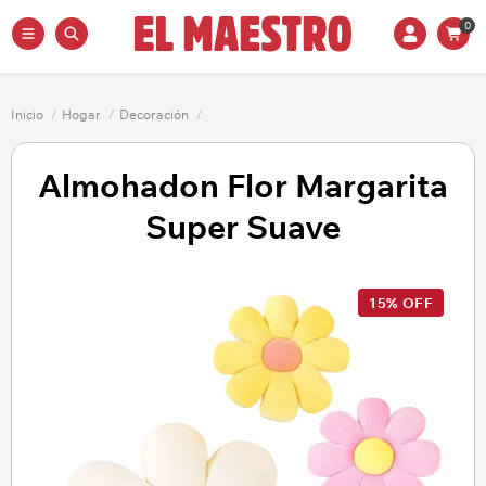
0
Inicio
/
Hogar
/
Decoración
/
Almohadon Flor Margarita
Super Suave
15% OFF