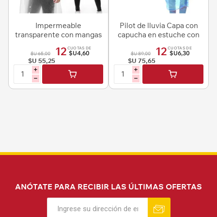
Impermeable
Pilot de lluvia Capa con
transparente con mangas
capucha en estuche con
y capucha
gancho
12
12
CUOTAS DE
CUOTAS DE
$U4,60
$U6,30
$U 65,00
$U 89,00
$U 55,25
$U 75,65
i
i
h
h
ANÓTATE PARA RECIBIR LAS ÚLTIMAS OFERTAS