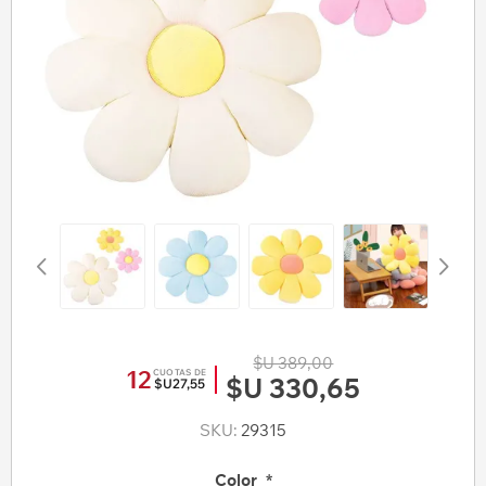
$U 389,00
12
CUOTAS DE
$U 330,65
$U27,55
SKU:
29315
Color
*