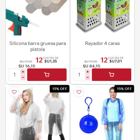
Silicona barra gruesa para
Rayador 4 caras
pistola
12
12
CUOTAS DE
CUOTAS DE
$U1,35
$U7,01
$U 19,00
$U 99,00
$U 16,15
$U 84,15
i
i
h
h
15% OFF
15% OFF