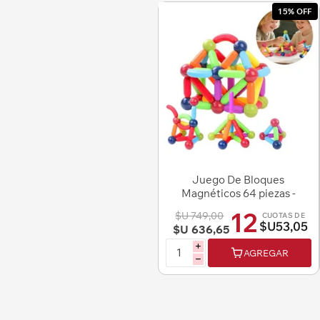
15% OFF
Juego De Bloques
Magnéticos 64 piezas -
Juguete Didáctico
12
$U 749,00
CUOTAS DE
$U53,05
$U 636,65
i
AGREGAR
h