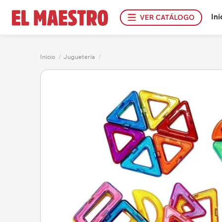
Ini
VER CATÁLOGO
Inicio
/
Juguetería
/