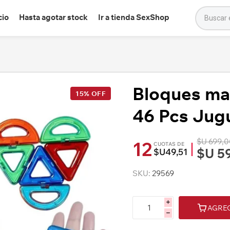
cio
Hasta agotar stock
Ir a tienda SexShop
Bloques ma
15% OFF
46 Pcs Jug
$U 699,
12
CUOTAS DE
$U 5
$U49,51
SKU:
29569
i
AGRE
h