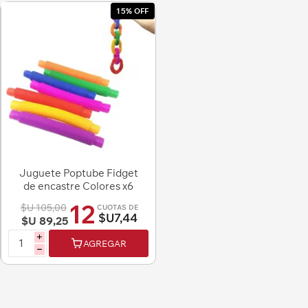
15% OFF
Juguete Poptube Fidget
de encastre Colores x6
unidades
12
$U 105,00
CUOTAS DE
$U7,44
$U 89,25
i
AGREGAR
h