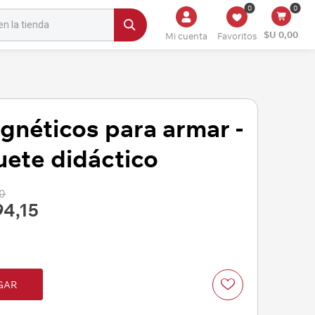
0
0
$U 0,00
Mi cuenta
Favoritos
gnéticos para armar -
uete didáctico
00
94,15
GAR