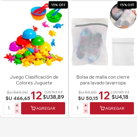
15% OFF
15% OFF
Juego Clasificación de
Bolsa de malla con cierre
Colores Juguete
para lavado lavarropa
Sensorial Cognitivo
30cmx40cm
12
12
$U 549,00
$U 59,00
CUOTAS DE
CUOTAS DE
Montessori
$U38,89
$U4,18
$U 466,65
$U 50,15
i
i
AGREGAR
AGREGAR
h
h